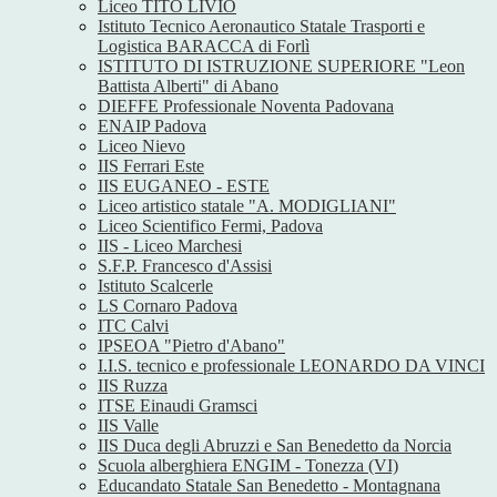
Liceo TITO LIVIO
Istituto Tecnico Aeronautico Statale Trasporti e
Logistica BARACCA di Forlì
ISTITUTO DI ISTRUZIONE SUPERIORE "Leon
Battista Alberti" di Abano
DIEFFE Professionale Noventa Padovana
ENAIP Padova
Liceo Nievo
IIS Ferrari Este
IIS EUGANEO - ESTE
Liceo artistico statale "A. MODIGLIANI"
Liceo Scientifico Fermi, Padova
IIS - Liceo Marchesi
S.F.P. Francesco d'Assisi
Istituto Scalcerle
LS Cornaro Padova
ITC Calvi
IPSEOA "Pietro d'Abano"
I.I.S. tecnico e professionale LEONARDO DA VINCI
IIS Ruzza
ITSE Einaudi Gramsci
IIS Valle
IIS Duca degli Abruzzi e San Benedetto da Norcia
Scuola alberghiera ENGIM - Tonezza (VI)
Educandato Statale San Benedetto - Montagnana