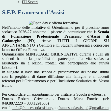
ITI Severi
S.F.P. Francesco d'Assisi
Nell’ambito delle iniziative di Orientamento per il prossimo anno
scolastico 2026-27 abbiamo il piacere di comunicare che la
Scuola
di Formazione Professionale Francesco d’Assisi di
Cadoneghe
(PD) riceve TUTTI I GIORNI SU
APPUNTAMENTO i Genitori e gli Studenti interessati a conoscere
la nostra Offerta Formativa.
Organizziamo
MINISTAGE ORIENTATIVI
durante i quali gli
studenti hanno la possibilità di partecipare alla vita scolastica
assistendo sia a lezioni frontali che partecipando alle attività
laboratoriali.
In allegato si invia una scheda di presentazione del nostro istituto
con la preghiera di darne diffusione alle famiglie e ai docenti
referenti per l’Orientamento e per l’Inclusione Scolastica del Vostro
istituto.
Per concordare un appuntamento per visitare la Scuola rivolgersi a:
Dott.ssa Roberta Crivellaro - Dott.ssa Maria Formica (tel:
049.8872220 – 333.1291683)
email:
info@francescodassisi.
org
; o
francescodassisi.pd@gmail.
com