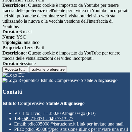
Descrizione:
Questo cookie è impostato da Youtube per tenere
traccia delle preferenze dell'utente per i video di Youtube incorporati
nei siti; può anche determinare se il visitatore del sito web sta
utilizzando la nuova o la vecchia versione dell'interfaccia di
Youtube.
Durata:
6 mesi
Nome:
YSC
Tipologia:
analitico
Proprieta:
Terze Parti
Descrizione:
Questo cookie è impostato da YouTube per tenere
traccia delle visualizzazioni dei video incorporati.
Durata:
Sessione
Accetta tutti
Salva le preferenze
Istituto Comprensivo Statale Albignasego
Contatti
Istituto Comprensivo Statale Albignasego
Via Tito Livio, 1 - 35020 Albignasego (PD)
Tel:
049 710031 - 049 7313277
Email:
pdic895008@istruzione.it
Link per inviare una mail
PEC:
pdic895008@pec.istruzione.it
Link per inviare una mail