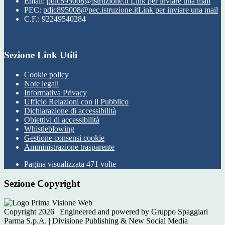
Email:
pdic895008@istruzione.it
Link per inviare una mail
PEC:
pdic895008@pec.istruzione.it
Link per inviare una mail
C.F.: 92249540284
Sezione Link Utili
Cookie policy
Note legali
Informativa Privacy
Ufficio Relazioni con il Pubblico
Dichiarazione di accessibilità
Obiettivi di accessibilità
Whistleblowing
Gestione consensi cookie
Amministrazione trasparente
Pagina visualizzata
471
volte
Sezione Copyright
Copyright 2026 | Engineered and powered by Gruppo Spaggiari
Parma S.p.A. | Divisione Publishing & New Social Media