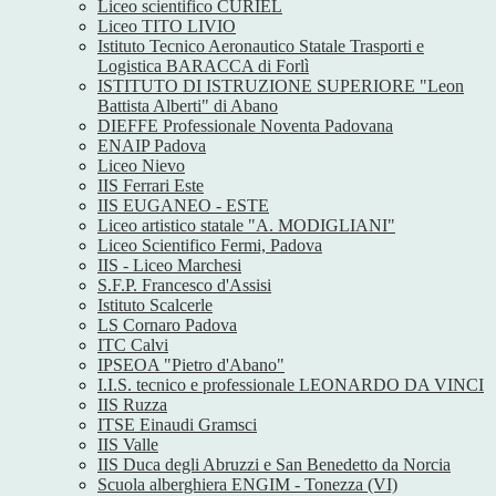
Liceo scientifico CURIEL
Liceo TITO LIVIO
Istituto Tecnico Aeronautico Statale Trasporti e
Logistica BARACCA di Forlì
ISTITUTO DI ISTRUZIONE SUPERIORE "Leon
Battista Alberti" di Abano
DIEFFE Professionale Noventa Padovana
ENAIP Padova
Liceo Nievo
IIS Ferrari Este
IIS EUGANEO - ESTE
Liceo artistico statale "A. MODIGLIANI"
Liceo Scientifico Fermi, Padova
IIS - Liceo Marchesi
S.F.P. Francesco d'Assisi
Istituto Scalcerle
LS Cornaro Padova
ITC Calvi
IPSEOA "Pietro d'Abano"
I.I.S. tecnico e professionale LEONARDO DA VINCI
IIS Ruzza
ITSE Einaudi Gramsci
IIS Valle
IIS Duca degli Abruzzi e San Benedetto da Norcia
Scuola alberghiera ENGIM - Tonezza (VI)