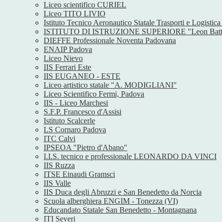
Liceo scientifico CURIEL
Liceo TITO LIVIO
Istituto Tecnico Aeronautico Statale Trasporti e Logist
ISTITUTO DI ISTRUZIONE SUPERIORE "Leon Battist
DIEFFE Professionale Noventa Padovana
ENAIP Padova
Liceo Nievo
IIS Ferrari Este
IIS EUGANEO - ESTE
Liceo artistico statale "A. MODIGLIANI"
Liceo Scientifico Fermi, Padova
IIS - Liceo Marchesi
S.F.P. Francesco d'Assisi
Istituto Scalcerle
LS Cornaro Padova
ITC Calvi
IPSEOA "Pietro d'Abano"
I.I.S. tecnico e professionale LEONARDO DA VINCI
IIS Ruzza
ITSE Einaudi Gramsci
IIS Valle
IIS Duca degli Abruzzi e San Benedetto da Norcia
Scuola alberghiera ENGIM - Tonezza (VI)
Educandato Statale San Benedetto - Montagnana
ITI Severi