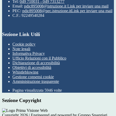
Tel:
049 710031 - 049 7313277
Email:
pdic895008@istruzione.it
Link per inviare una mail
PEC:
pdic895008@pec.istruzione.it
Link per inviare una mail
C.F.: 92249540284
Sezione Link Utili
Cookie policy
Note legali
Informativa Privacy
Ufficio Relazioni con il Pubblico
Dichiarazione di accessibilità
Obiettivi di accessibilità
Whistleblowing
Gestione consensi cookie
Amministrazione trasparente
Pagina visualizzata
5946
volte
Sezione Copyright
Copyright 2026 | Engineered and powered by Gruppo Spaggiari