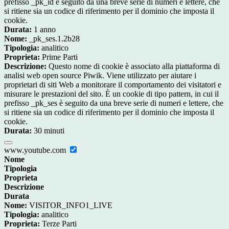
prefisso _pk_id è seguito da una breve serie di numeri e lettere, che
si ritiene sia un codice di riferimento per il dominio che imposta il
cookie.
Durata:
1 anno
Nome:
_pk_ses.1.2b28
Tipologia:
analitico
Proprieta:
Prime Parti
Descrizione:
Questo nome di cookie è associato alla piattaforma di
analisi web open source Piwik. Viene utilizzato per aiutare i
proprietari di siti Web a monitorare il comportamento dei visitatori e
misurare le prestazioni del sito. È un cookie di tipo pattern, in cui il
prefisso _pk_ses è seguito da una breve serie di numeri e lettere, che
si ritiene sia un codice di riferimento per il dominio che imposta il
cookie.
Durata:
30 minuti
www.youtube.com
Nome
Tipologia
Proprieta
Descrizione
Durata
Nome:
VISITOR_INFO1_LIVE
Tipologia:
analitico
Proprieta:
Terze Parti