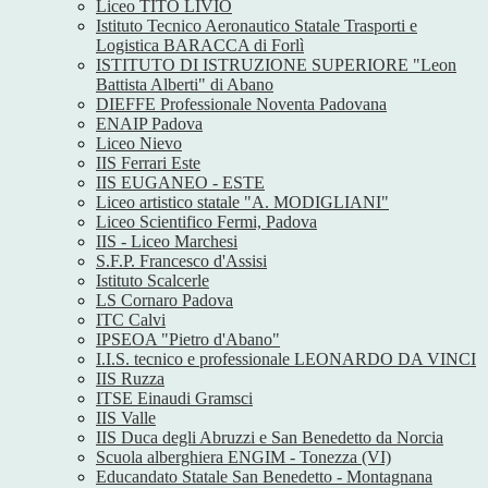
Liceo TITO LIVIO
Istituto Tecnico Aeronautico Statale Trasporti e
Logistica BARACCA di Forlì
ISTITUTO DI ISTRUZIONE SUPERIORE "Leon
Battista Alberti" di Abano
DIEFFE Professionale Noventa Padovana
ENAIP Padova
Liceo Nievo
IIS Ferrari Este
IIS EUGANEO - ESTE
Liceo artistico statale "A. MODIGLIANI"
Liceo Scientifico Fermi, Padova
IIS - Liceo Marchesi
S.F.P. Francesco d'Assisi
Istituto Scalcerle
LS Cornaro Padova
ITC Calvi
IPSEOA "Pietro d'Abano"
I.I.S. tecnico e professionale LEONARDO DA VINCI
IIS Ruzza
ITSE Einaudi Gramsci
IIS Valle
IIS Duca degli Abruzzi e San Benedetto da Norcia
Scuola alberghiera ENGIM - Tonezza (VI)
Educandato Statale San Benedetto - Montagnana