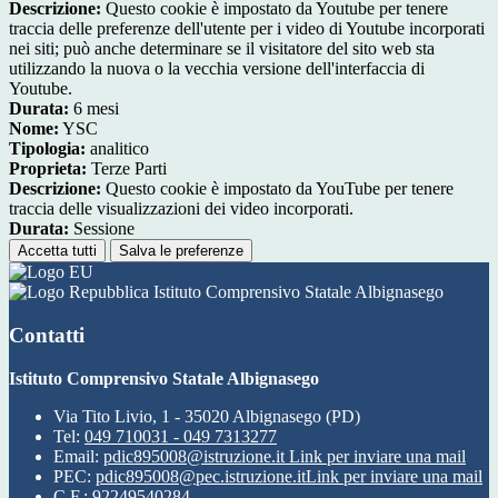
Descrizione:
Questo cookie è impostato da Youtube per tenere
traccia delle preferenze dell'utente per i video di Youtube incorporati
nei siti; può anche determinare se il visitatore del sito web sta
utilizzando la nuova o la vecchia versione dell'interfaccia di
Youtube.
Durata:
6 mesi
Nome:
YSC
Tipologia:
analitico
Proprieta:
Terze Parti
Descrizione:
Questo cookie è impostato da YouTube per tenere
traccia delle visualizzazioni dei video incorporati.
Durata:
Sessione
Accetta tutti
Salva le preferenze
Istituto Comprensivo Statale Albignasego
Contatti
Istituto Comprensivo Statale Albignasego
Via Tito Livio, 1 - 35020 Albignasego (PD)
Tel:
049 710031 - 049 7313277
Email:
pdic895008@istruzione.it
Link per inviare una mail
PEC:
pdic895008@pec.istruzione.it
Link per inviare una mail
C.F.: 92249540284