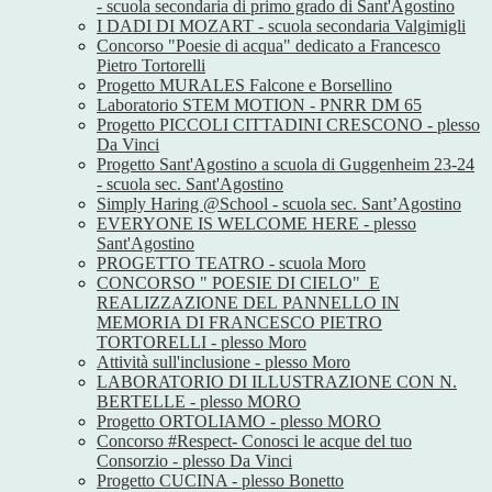
- scuola secondaria di primo grado di Sant'Agostino
I DADI DI MOZART - scuola secondaria Valgimigli
Concorso "Poesie di acqua" dedicato a Francesco
Pietro Tortorelli
Progetto MURALES Falcone e Borsellino
Laboratorio STEM MOTION - PNRR DM 65
Progetto PICCOLI CITTADINI CRESCONO - plesso
Da Vinci
Progetto Sant'Agostino a scuola di Guggenheim 23-24
- scuola sec. Sant'Agostino
Simply Haring @School - scuola sec. Sant’Agostino
EVERYONE IS WELCOME HERE - plesso
Sant'Agostino
PROGETTO TEATRO - scuola Moro
CONCORSO " POESIE DI CIELO" E
REALIZZAZIONE DEL PANNELLO IN
MEMORIA DI FRANCESCO PIETRO
TORTORELLI - plesso Moro
Attività sull'inclusione - plesso Moro
LABORATORIO DI ILLUSTRAZIONE CON N.
BERTELLE - plesso MORO
Progetto ORTOLIAMO - plesso MORO
Concorso #Respect- Conosci le acque del tuo
Consorzio - plesso Da Vinci
Progetto CUCINA - plesso Bonetto