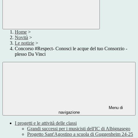
Home
>
Novità
>
Le notizie
>
Concorso #Respect- Conosci le acque del tuo Consorzio -
plesso Da Vinci
Menu di
navigazione
I progetti e le attività delle classi
Grandi successi per i musicisti dell'IC di Albignasego
Progetto Sant'Agostino a scuola di Guggenheim 24-25