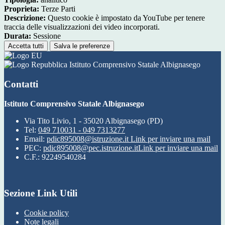
Proprieta:
Terze Parti
Descrizione:
Questo cookie è impostato da YouTube per tenere
traccia delle visualizzazioni dei video incorporati.
Durata:
Sessione
Accetta tutti
Salva le preferenze
Istituto Comprensivo Statale Albignasego
Contatti
Istituto Comprensivo Statale Albignasego
Via Tito Livio, 1 - 35020 Albignasego (PD)
Tel:
049 710031 - 049 7313277
Email:
pdic895008@istruzione.it
Link per inviare una mail
PEC:
pdic895008@pec.istruzione.it
Link per inviare una mail
C.F.: 92249540284
Sezione Link Utili
Cookie policy
Note legali