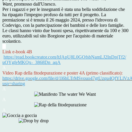
Want,
promosso dall'Unesco.
Per i ragazzi e per le insegnanti è stata una bella soddisfazione che
ha ripagato l'impegno profuso da tutti per il progetto. La
premiazione si è tenuta il 26 maggio 2024, presso l'idrovora di
Codevigo, con la partecipazione dei bambini e delle loro famiglie.
Le classi hanno vinto due buoni spesa, rispettivamente da 100 e 300
euro, utilizzabili sul sito Borgione per l'acquisto di materiale
scolastico.
A
Link e-book 4B
https://read.bookcreator.com/
ltJApU8L0GOfsbNamLJ2InDnjTf2/
uOYgfeMKQx-_3868Dn_aqA
A
Video Rap della fitodepurazione e poster 4A (primo classificato):
https://drive.google.com/file/d/1l6bLTrMSvouo47gtUzqu4QfYLlVz
usp=sharing
A
A
A