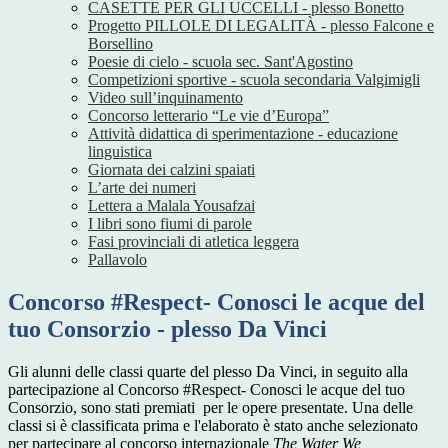
CASETTE PER GLI UCCELLI - plesso Bonetto
Progetto PILLOLE DI LEGALITÀ - plesso Falcone e
Borsellino
Poesie di cielo - scuola sec. Sant'Agostino
Competizioni sportive - scuola secondaria Valgimigli
Video sull’inquinamento
Concorso letterario “Le vie d’Europa”
Attività didattica di sperimentazione - educazione
linguistica
Giornata dei calzini spaiati
L’arte dei numeri
Lettera a Malala Yousafzai
I libri sono fiumi di parole
Fasi provinciali di atletica leggera
Pallavolo
Concorso #Respect- Conosci le acque del
tuo Consorzio - plesso Da Vinci
Gli alunni delle classi quarte del plesso Da Vinci, in seguito alla
partecipazione al
Concorso #Respect- Conosci le acque del tuo
Consorzio
, sono stati premiati per le opere presentate. Una delle
classi si è classificata prima e l'elaborato è stato anche selezionato
per partecipare al concorso internazionale
The Water We