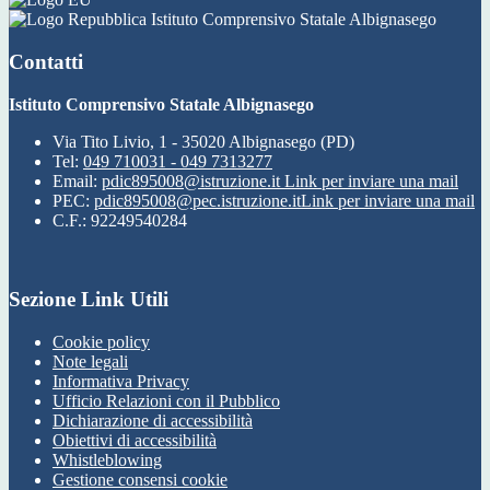
Istituto Comprensivo Statale Albignasego
Contatti
Istituto Comprensivo Statale Albignasego
Via Tito Livio, 1 - 35020 Albignasego (PD)
Tel:
049 710031 - 049 7313277
Email:
pdic895008@istruzione.it
Link per inviare una mail
PEC:
pdic895008@pec.istruzione.it
Link per inviare una mail
C.F.: 92249540284
Sezione Link Utili
Cookie policy
Note legali
Informativa Privacy
Ufficio Relazioni con il Pubblico
Dichiarazione di accessibilità
Obiettivi di accessibilità
Whistleblowing
Gestione consensi cookie