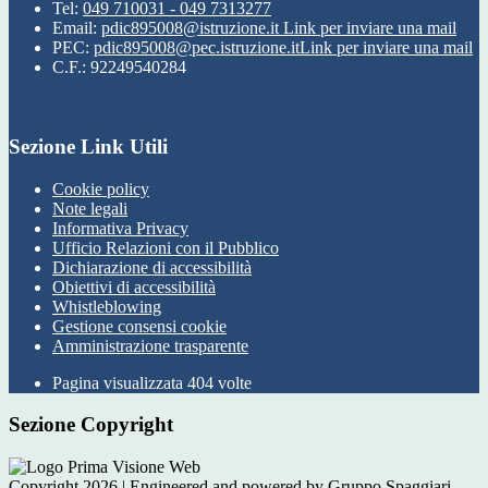
Tel:
049 710031 - 049 7313277
Email:
pdic895008@istruzione.it
Link per inviare una mail
PEC:
pdic895008@pec.istruzione.it
Link per inviare una mail
C.F.: 92249540284
Sezione Link Utili
Cookie policy
Note legali
Informativa Privacy
Ufficio Relazioni con il Pubblico
Dichiarazione di accessibilità
Obiettivi di accessibilità
Whistleblowing
Gestione consensi cookie
Amministrazione trasparente
Pagina visualizzata
404
volte
Sezione Copyright
Copyright 2026 | Engineered and powered by Gruppo Spaggiari