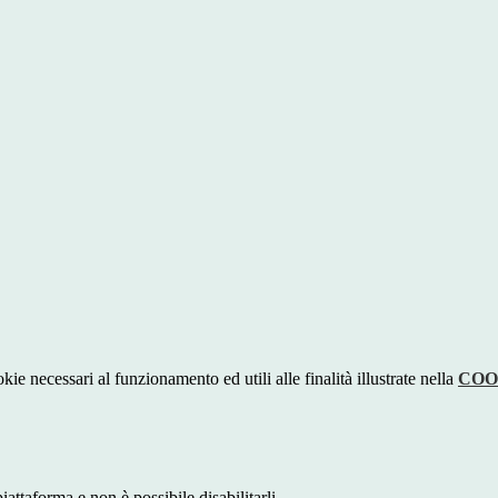
kie necessari al funzionamento ed utili alle finalità illustrate nella
COO
attaforma e non è possibile disabilitarli.