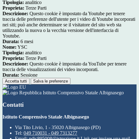
Tipologia:
analitico
Proprieta:
Terze Parti
Descrizione:
Questo cookie è impostato da Youtube per tenere
traccia delle preferenze dell'utente per i video di Youtube incorporati
nei siti; può anche determinare se il visitatore del sito web sta
utilizzando la nuova o la vecchia versione dell'interfaccia di
Youtube.
Durata:
6 mesi
Nome:
YSC
Tipologia:
analitico
Proprieta:
Terze Parti
Descrizione:
Questo cookie è impostato da YouTube per tenere
traccia delle visualizzazioni dei video incorporati.
Durata:
Sessione
Accetta tutti
Salva le preferenze
Istituto Comprensivo Statale Albignasego
Contatti
Istituto Comprensivo Statale Albignasego
Via Tito Livio, 1 - 35020 Albignasego (PD)
Tel:
049 710031 - 049 7313277
Email:
pdic895008@istruzione.it
Link per inviare una mail