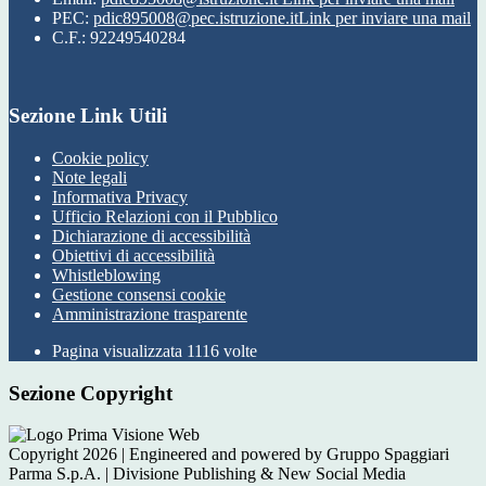
PEC:
pdic895008@pec.istruzione.it
Link per inviare una mail
C.F.: 92249540284
Sezione Link Utili
Cookie policy
Note legali
Informativa Privacy
Ufficio Relazioni con il Pubblico
Dichiarazione di accessibilità
Obiettivi di accessibilità
Whistleblowing
Gestione consensi cookie
Amministrazione trasparente
Pagina visualizzata
1116
volte
Sezione Copyright
Copyright 2026 | Engineered and powered by Gruppo Spaggiari
Parma S.p.A. | Divisione Publishing & New Social Media