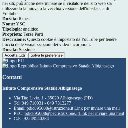
nei siti; può anche determinare se il visitatore del sito web sta
utilizzando la nuova o la vecchia versione dell'interfaccia di
Youtube.
Durata:
6 mesi
Nome:
YSC
Tipologia:
analitico
Proprieta:
Terze Parti
Descrizione:
Questo cookie è impostato da YouTube per tenere
traccia delle visualizzazioni dei video incorporati.
Durata:
Sessione
Accetta tutti
Salva le preferenze
Istituto Comprensivo Statale Albignasego
Contatti
Istituto Comprensivo Statale Albignasego
Via Tito Livio, 1 - 35020 Albignasego (PD)
Tel:
049 710031 - 049 7313277
Email:
pdic895008@istruzione.it
Link per inviare una mail
PEC:
pdic895008@pec.istruzione.it
Link per inviare una mail
C.F.: 92249540284