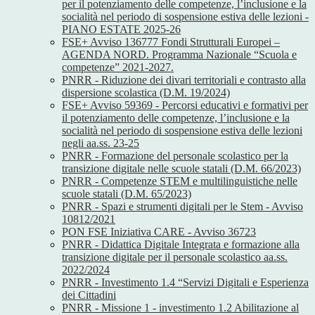
per il potenziamento delle competenze, l’inclusione e la
socialità nel periodo di sospensione estiva delle lezioni -
PIANO ESTATE 2025-26
FSE+ Avviso 136777 Fondi Strutturali Europei –
AGENDA NORD. Programma Nazionale “Scuola e
competenze” 2021-2027.
PNRR - Riduzione dei divari territoriali e contrasto alla
dispersione scolastica (D.M. 19/2024)
FSE+ Avviso 59369 - Percorsi educativi e formativi per
il potenziamento delle competenze, l’inclusione e la
socialità nel periodo di sospensione estiva delle lezioni
negli aa.ss. 23-25
PNRR - Formazione del personale scolastico per la
transizione digitale nelle scuole statali (D.M. 66/2023)
PNRR - Competenze STEM e multilinguistiche nelle
scuole statali (D.M. 65/2023)
PNRR - Spazi e strumenti digitali per le Stem - Avviso
10812/2021
PON FSE Iniziativa CARE - Avviso 36723
PNRR - Didattica Digitale Integrata e formazione alla
transizione digitale per il personale scolastico aa.ss.
2022/2024
PNRR - Investimento 1.4 “Servizi Digitali e Esperienza
dei Cittadini
PNRR - Missione 1 - investimento 1.2 Abilitazione al