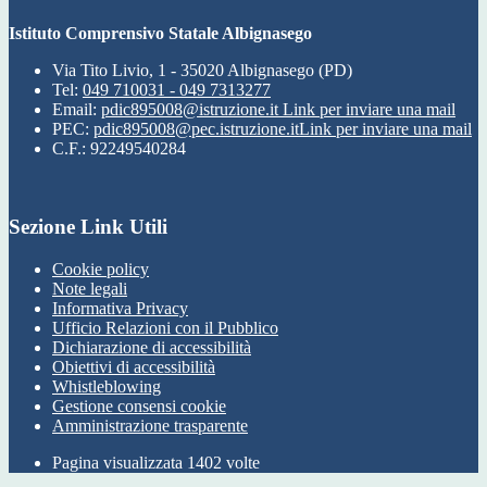
Istituto Comprensivo Statale Albignasego
Via Tito Livio, 1 - 35020 Albignasego (PD)
Tel:
049 710031 - 049 7313277
Email:
pdic895008@istruzione.it
Link per inviare una mail
PEC:
pdic895008@pec.istruzione.it
Link per inviare una mail
C.F.: 92249540284
Sezione Link Utili
Cookie policy
Note legali
Informativa Privacy
Ufficio Relazioni con il Pubblico
Dichiarazione di accessibilità
Obiettivi di accessibilità
Whistleblowing
Gestione consensi cookie
Amministrazione trasparente
Pagina visualizzata
1402
volte