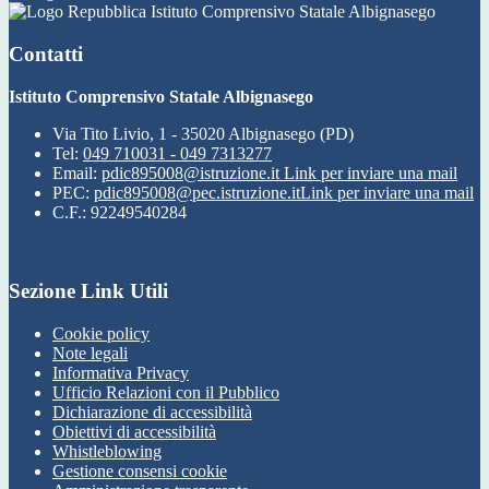
Istituto Comprensivo Statale Albignasego
Contatti
Istituto Comprensivo Statale Albignasego
Via Tito Livio, 1 - 35020 Albignasego (PD)
Tel:
049 710031 - 049 7313277
Email:
pdic895008@istruzione.it
Link per inviare una mail
PEC:
pdic895008@pec.istruzione.it
Link per inviare una mail
C.F.: 92249540284
Sezione Link Utili
Cookie policy
Note legali
Informativa Privacy
Ufficio Relazioni con il Pubblico
Dichiarazione di accessibilità
Obiettivi di accessibilità
Whistleblowing
Gestione consensi cookie