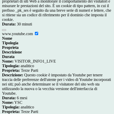
proprietari di siti Web a monitorare il comportamento dei visitatori e
misurare le prestazioni del sito. È un cookie di tipo pattern, in cui il
prefisso _pk_ses è seguito da una breve serie di numeri e lettere, che
si ritiene sia un codice di riferimento per il dominio che imposta il
cookie.
Durata:
30 minuti
www.youtube.com
Nome
Tipologia
Proprieta
Descrizione
Durata
Nome:
VISITOR_INFO1_LIVE
Tipologia:
analitico
Proprieta:
Terze Parti
Descrizione:
Questo cookie è impostato da Youtube per tenere
traccia delle preferenze dell'utente per i video di Youtube incorporati
nei siti; può anche determinare se il visitatore del sito web sta
utilizzando la nuova o la vecchia versione dell'interfaccia di
Youtube.
Durata:
6 mesi
Nome:
YSC
Tipologia:
analitico
Proprieta:
Terze Parti