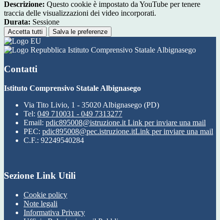
Descrizione:
Questo cookie è impostato da YouTube per tenere
traccia delle visualizzazioni dei video incorporati.
Durata:
Sessione
Accetta tutti
Salva le preferenze
Istituto Comprensivo Statale Albignasego
Contatti
Istituto Comprensivo Statale Albignasego
Via Tito Livio, 1 - 35020 Albignasego (PD)
Tel:
049 710031 - 049 7313277
Email:
pdic895008@istruzione.it
Link per inviare una mail
PEC:
pdic895008@pec.istruzione.it
Link per inviare una mail
C.F.: 92249540284
Sezione Link Utili
Cookie policy
Note legali
Informativa Privacy