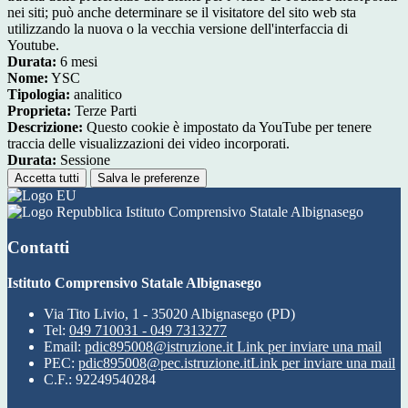
nei siti; può anche determinare se il visitatore del sito web sta
utilizzando la nuova o la vecchia versione dell'interfaccia di
Youtube.
Durata:
6 mesi
Nome:
YSC
Tipologia:
analitico
Proprieta:
Terze Parti
Descrizione:
Questo cookie è impostato da YouTube per tenere
traccia delle visualizzazioni dei video incorporati.
Durata:
Sessione
Accetta tutti
Salva le preferenze
Istituto Comprensivo Statale Albignasego
Contatti
Istituto Comprensivo Statale Albignasego
Via Tito Livio, 1 - 35020 Albignasego (PD)
Tel:
049 710031 - 049 7313277
Email:
pdic895008@istruzione.it
Link per inviare una mail
PEC:
pdic895008@pec.istruzione.it
Link per inviare una mail
C.F.: 92249540284