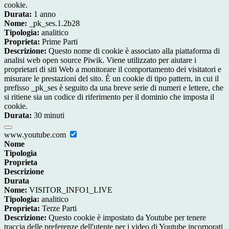
cookie.
Durata:
1 anno
Nome:
_pk_ses.1.2b28
Tipologia:
analitico
Proprieta:
Prime Parti
Descrizione:
Questo nome di cookie è associato alla piattaforma di
analisi web open source Piwik. Viene utilizzato per aiutare i
proprietari di siti Web a monitorare il comportamento dei visitatori e
misurare le prestazioni del sito. È un cookie di tipo pattern, in cui il
prefisso _pk_ses è seguito da una breve serie di numeri e lettere, che
si ritiene sia un codice di riferimento per il dominio che imposta il
cookie.
Durata:
30 minuti
www.youtube.com
Nome
Tipologia
Proprieta
Descrizione
Durata
Nome:
VISITOR_INFO1_LIVE
Tipologia:
analitico
Proprieta:
Terze Parti
Descrizione:
Questo cookie è impostato da Youtube per tenere
traccia delle preferenze dell'utente per i video di Youtube incorporati