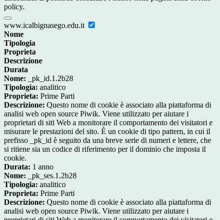
policy.
www.icalbignasego.edu.it
Nome
Tipologia
Proprieta
Descrizione
Durata
Nome:
_pk_id.1.2b28
Tipologia:
analitico
Proprieta:
Prime Parti
Descrizione:
Questo nome di cookie è associato alla piattaforma di
analisi web open source Piwik. Viene utilizzato per aiutare i
proprietari di siti Web a monitorare il comportamento dei visitatori e
misurare le prestazioni del sito. È un cookie di tipo pattern, in cui il
prefisso _pk_id è seguito da una breve serie di numeri e lettere, che
si ritiene sia un codice di riferimento per il dominio che imposta il
cookie.
Durata:
1 anno
Nome:
_pk_ses.1.2b28
Tipologia:
analitico
Proprieta:
Prime Parti
Descrizione:
Questo nome di cookie è associato alla piattaforma di
analisi web open source Piwik. Viene utilizzato per aiutare i
proprietari di siti Web a monitorare il comportamento dei visitatori e