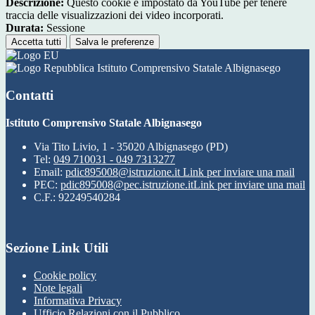
Descrizione:
Questo cookie è impostato da YouTube per tenere
traccia delle visualizzazioni dei video incorporati.
Durata:
Sessione
Accetta tutti
Salva le preferenze
Istituto Comprensivo Statale Albignasego
Contatti
Istituto Comprensivo Statale Albignasego
Via Tito Livio, 1 - 35020 Albignasego (PD)
Tel:
049 710031 - 049 7313277
Email:
pdic895008@istruzione.it
Link per inviare una mail
PEC:
pdic895008@pec.istruzione.it
Link per inviare una mail
C.F.: 92249540284
Sezione Link Utili
Cookie policy
Note legali
Informativa Privacy
Ufficio Relazioni con il Pubblico