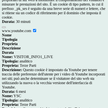
misurare le prestazioni del sito. È un cookie di tipo pattern, in cui il
prefisso _pk_ses è seguito da una breve serie di numeri e lettere, che
si ritiene sia un codice di riferimento per il dominio che imposta il
cookie.
Durata:
30 minuti
www.youtube.com
Nome
Tipologia
Proprieta
Descrizione
Durata
Nome:
VISITOR_INFO1_LIVE
Tipologia:
analitico
Proprieta:
Terze Parti
Descrizione:
Questo cookie è impostato da Youtube per tenere
traccia delle preferenze dell'utente per i video di Youtube incorporati
nei siti; può anche determinare se il visitatore del sito web sta
utilizzando la nuova o la vecchia versione dell'interfaccia di
Youtube.
Durata:
6 mesi
Nome:
YSC
Tipologia:
analitico
Proprieta:
Terze Parti