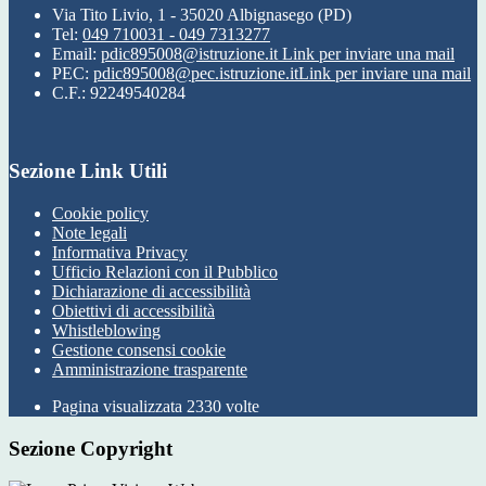
Via Tito Livio, 1 - 35020 Albignasego (PD)
Tel:
049 710031 - 049 7313277
Email:
pdic895008@istruzione.it
Link per inviare una mail
PEC:
pdic895008@pec.istruzione.it
Link per inviare una mail
C.F.: 92249540284
Sezione Link Utili
Cookie policy
Note legali
Informativa Privacy
Ufficio Relazioni con il Pubblico
Dichiarazione di accessibilità
Obiettivi di accessibilità
Whistleblowing
Gestione consensi cookie
Amministrazione trasparente
Pagina visualizzata
2330
volte
Sezione Copyright