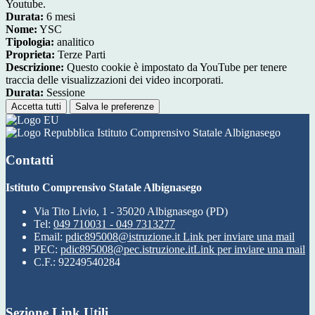
Youtube.
Durata:
6 mesi
Nome:
YSC
Tipologia:
analitico
Proprieta:
Terze Parti
Descrizione:
Questo cookie è impostato da YouTube per tenere
traccia delle visualizzazioni dei video incorporati.
Durata:
Sessione
Accetta tutti
Salva le preferenze
Istituto Comprensivo Statale Albignasego
Contatti
Istituto Comprensivo Statale Albignasego
Via Tito Livio, 1 - 35020 Albignasego (PD)
Tel:
049 710031 - 049 7313277
Email:
pdic895008@istruzione.it
Link per inviare una mail
PEC:
pdic895008@pec.istruzione.it
Link per inviare una mail
C.F.: 92249540284
Sezione Link Utili