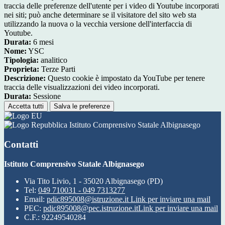
traccia delle preferenze dell'utente per i video di Youtube incorporati
nei siti; può anche determinare se il visitatore del sito web sta
utilizzando la nuova o la vecchia versione dell'interfaccia di
Youtube.
Durata:
6 mesi
Nome:
YSC
Tipologia:
analitico
Proprieta:
Terze Parti
Descrizione:
Questo cookie è impostato da YouTube per tenere
traccia delle visualizzazioni dei video incorporati.
Durata:
Sessione
Accetta tutti
Salva le preferenze
Istituto Comprensivo Statale Albignasego
Contatti
Istituto Comprensivo Statale Albignasego
Via Tito Livio, 1 - 35020 Albignasego (PD)
Tel:
049 710031 - 049 7313277
Email:
pdic895008@istruzione.it
Link per inviare una mail
PEC:
pdic895008@pec.istruzione.it
Link per inviare una mail
C.F.: 92249540284